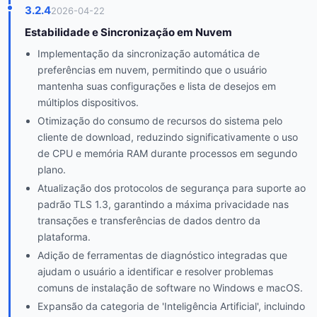
3.2.4
2026-04-22
Estabilidade e Sincronização em Nuvem
Implementação da sincronização automática de
preferências em nuvem, permitindo que o usuário
mantenha suas configurações e lista de desejos em
múltiplos dispositivos.
Otimização do consumo de recursos do sistema pelo
cliente de download, reduzindo significativamente o uso
de CPU e memória RAM durante processos em segundo
plano.
Atualização dos protocolos de segurança para suporte ao
padrão TLS 1.3, garantindo a máxima privacidade nas
transações e transferências de dados dentro da
plataforma.
Adição de ferramentas de diagnóstico integradas que
ajudam o usuário a identificar e resolver problemas
comuns de instalação de software no Windows e macOS.
Expansão da categoria de 'Inteligência Artificial', incluindo