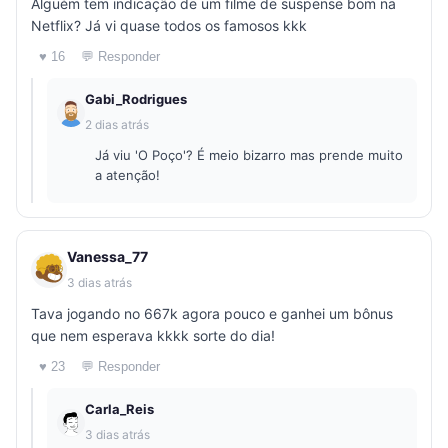
Alguém tem indicação de um filme de suspense bom na
Netflix? Já vi quase todos os famosos kkk
♥ 16
💬 Responder
Gabi_Rodrigues
2 dias atrás
Já viu 'O Poço'? É meio bizarro mas prende muito
a atenção!
Vanessa_77
3 dias atrás
Tava jogando no 667k agora pouco e ganhei um bônus
que nem esperava kkkk sorte do dia!
♥ 23
💬 Responder
Carla_Reis
3 dias atrás