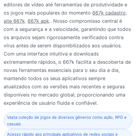
editores de vídeo até ferramentas de produtividade e
os jogos mais populares do momento
667k cadastro
.
site 667k
.
667k apk
.. Nosso compromisso central é
com a segurança e a velocidade, garantindo que todos
os arquivos sejam rigorosamente verificados contra
vírus antes de serem disponibilizados aos usuários.
Com uma interface intuitiva e downloads
extremamente rápidos, o 667k facilita a descoberta de
novas ferramentas essenciais para o seu dia a dia,
mantendo todos os seus aplicativos sempre
atualizados com as versões mais recentes e seguras
disponíveis no mercado global, proporcionando uma
experiência de usuário fluida e confiável.
Vasta coleção de jogos de diversos gêneros como ação, RPG e
casuais
Acesso rápido aos principais aplicativos de redes sociais e