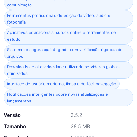
comunicação
Ferramentas profissionais de edição de vídeo, áudio e
fotografia
Aplicativos educacionais, cursos online e ferramentas de
estudo
Sistema de segurança integrado com verificação rigorosa de
arquivos
Downloads de alta velocidade utilizando servidores globais
otimizados
Interface de usuário moderna, limpa e de fácil navegação
Notificações inteligentes sobre novas atualizações e
lançamentos
Versão
3.5.2
Tamanho
38.5 MB