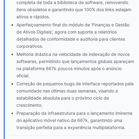
completa de toda a biblioteca de software, removendo
itens obsoletos e garantindo que 100% dos links estejam
ativos e rápidos.
Aperfeiçoamento final do módulo de 'Finanças e Gestão
de Ativos Digitais', agora com suporte a relatórios
detalhados de conformidade e auditoria para clientes
corporativos.
Melhoria drástica na velocidade de indexação de novos
softwares, permitindo que lançamentos globais apareçam
na plataforma 667k poucos minutos após o anúncio
oficial.
Correção de pequenos bugs de interface reportados pela
comunidade nas últimas duas semanas, visando a
estabilidade absoluta para o próximo ciclo de
crescimento.
Preparação da infraestrutura para o lançamento iminente
do aplicativo móvel nativo da 667k, garantindo uma
transição perfeita para a experiência multiplataforma.