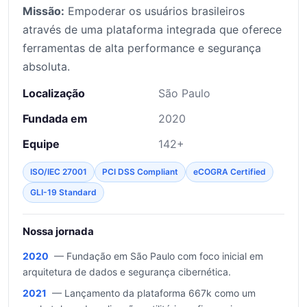
Missão:
Empoderar os usuários brasileiros
através de uma plataforma integrada que oferece
ferramentas de alta performance e segurança
absoluta.
Localização
São Paulo
Fundada em
2020
Equipe
142+
ISO/IEC 27001
PCI DSS Compliant
eCOGRA Certified
GLI-19 Standard
Nossa jornada
2020
— Fundação em São Paulo com foco inicial em
arquitetura de dados e segurança cibernética.
2021
— Lançamento da plataforma 667k como um