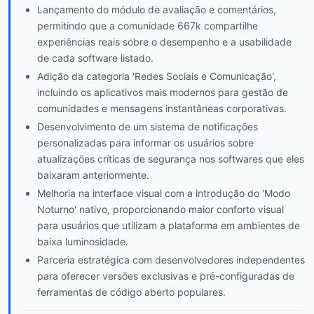
Lançamento do módulo de avaliação e comentários,
permitindo que a comunidade 667k compartilhe
experiências reais sobre o desempenho e a usabilidade
de cada software listado.
Adição da categoria 'Redes Sociais e Comunicação',
incluindo os aplicativos mais modernos para gestão de
comunidades e mensagens instantâneas corporativas.
Desenvolvimento de um sistema de notificações
personalizadas para informar os usuários sobre
atualizações críticas de segurança nos softwares que eles
baixaram anteriormente.
Melhoria na interface visual com a introdução do 'Modo
Noturno' nativo, proporcionando maior conforto visual
para usuários que utilizam a plataforma em ambientes de
baixa luminosidade.
Parceria estratégica com desenvolvedores independentes
para oferecer versões exclusivas e pré-configuradas de
ferramentas de código aberto populares.