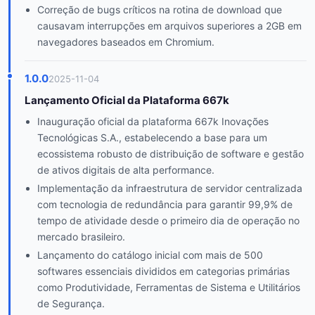
Correção de bugs críticos na rotina de download que
causavam interrupções em arquivos superiores a 2GB em
navegadores baseados em Chromium.
1.0.0
2025-11-04
Lançamento Oficial da Plataforma 667k
Inauguração oficial da plataforma 667k Inovações
Tecnológicas S.A., estabelecendo a base para um
ecossistema robusto de distribuição de software e gestão
de ativos digitais de alta performance.
Implementação da infraestrutura de servidor centralizada
com tecnologia de redundância para garantir 99,9% de
tempo de atividade desde o primeiro dia de operação no
mercado brasileiro.
Lançamento do catálogo inicial com mais de 500
softwares essenciais divididos em categorias primárias
como Produtividade, Ferramentas de Sistema e Utilitários
de Segurança.