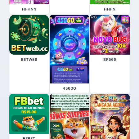
HHHNN
HHHN
BETWEB
BR566
456GO
FBBET